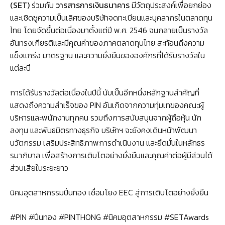
(SET)
ร่วมกับ
วารสารการเงินธนาคาร
มีวัตถุประสงค์เพื่อยกย่อง
และเชิดชูความเป็นเลิศของบริษัทจดทะเบียนและบุคลากรในตลาดทุน
ไทย โดยจัดขึ้นต่อเนื่องมาตั้งแต่ปี พ.ศ. 2546 จนกลายเป็นรางวัล
อันทรงเกียรติและมีคุณค่าของภาคตลาดทุนไทย สะท้อนถึงความ
แข็งแกร่ง มาตรฐาน และความยั่งยืนขององค์กรที่ได้รับรางวัลใน
แต่ละปี
การได้รับรางวัลต่อเนื่องในปีนี้ นับเป็นอีกหนึ่งหลักฐานสำคัญที่
แสดงถึงความสำเร็จของ PIN อันเกิดจากความทุ่มเทของคณะผู้
บริหารและพนักงานทุกคน รวมถึงการสนับสนุนจากผู้ถือหุ้น นัก
ลงทุน และพันธมิตรทางธุรกิจ บริษัทฯ จะยังคงเดินหน้าพัฒนา
นวัตกรรม เสริมประสิทธิภาพการดำเนินงาน และยึดมั่นในหลักธร
รมาภิบาล เพื่อสร้างการเติบโตอย่างยั่งยืนและคุณค่าต่อผู้มีส่วนได้
ส่วนเสียในระยะยาว
นิคมอุตสาหกรรมปิ่นทอง เชื่อมโยง EEC สู่การเติบโตอย่างยั่งยืน
#PIN #ปิ่นทอง #PINTHONG #นิคมอุตสาหกรรม #SETAwards