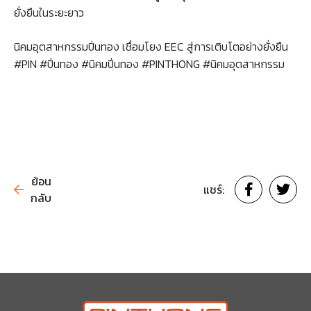
ยั่งยืนในระยะยาว
นิคมอุตสาหกรรมปิ่นทอง เชื่อมโยง EEC สู่การเติบโตอย่างยั่งยืน
#PIN #ปิ่นทอง #นิคมปิ่นทอง #PINTHONG #นิคมอุตสาหกรรม
ย้อน
แชร์:
กลับ