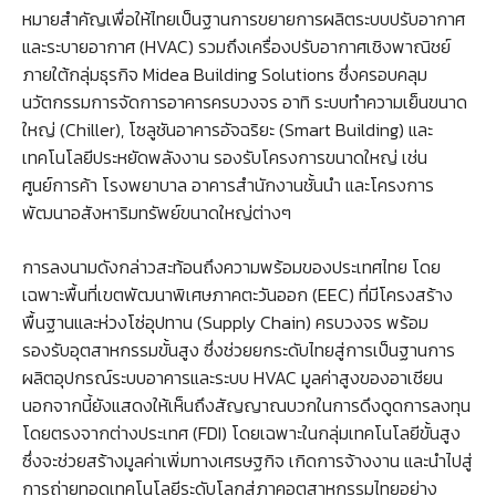
หมายสำคัญเพื่อให้ไทยเป็นฐานการขยายการผลิตระบบปรับอากาศ
และระบายอากาศ (HVAC) รวมถึงเครื่องปรับอากาศเชิงพาณิชย์
ภายใต้กลุ่มธุรกิจ Midea Building Solutions ซึ่งครอบคลุม
นวัตกรรมการจัดการอาคารครบวงจร อาทิ ระบบทำความเย็นขนาด
ใหญ่ (Chiller), โซลูชันอาคารอัจฉริยะ (Smart Building) และ
เทคโนโลยีประหยัดพลังงาน รองรับโครงการขนาดใหญ่ เช่น
ศูนย์การค้า โรงพยาบาล อาคารสำนักงานชั้นนำ และโครงการ
พัฒนาอสังหาริมทรัพย์ขนาดใหญ่ต่างๆ
การลงนามดังกล่าวสะท้อนถึงความพร้อมของประเทศไทย โดย
เฉพาะพื้นที่เขตพัฒนาพิเศษภาคตะวันออก (EEC) ที่มีโครงสร้าง
พื้นฐานและห่วงโซ่อุปทาน (Supply Chain) ครบวงจร พร้อม
รองรับอุตสาหกรรมขั้นสูง ซึ่งช่วยยกระดับไทยสู่การเป็นฐานการ
ผลิตอุปกรณ์ระบบอาคารและระบบ HVAC มูลค่าสูงของอาเชียน
นอกจากนี้ยังแสดงให้เห็นถึงสัญญาณบวกในการดึงดูดการลงทุน
โดยตรงจากต่างประเทศ (FDI) โดยเฉพาะในกลุ่มเทคโนโลยีขั้นสูง
ซึ่งจะช่วยสร้างมูลค่าเพิ่มทางเศรษฐกิจ เกิดการจ้างงาน และนำไปสู่
การถ่ายทอดเทคโนโลยีระดับโลกสู่ภาคอุตสาหกรรมไทยอย่าง