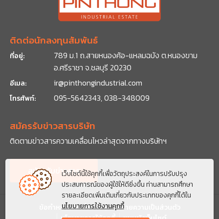
ติดต่อนักลงทุนสัมพันธ์
789 ม.1 ถ.สายหนองค้อ-แหลมฉบัง ต.หนองขาม
ที่อยู่:
อ.ศรีราชา จ.ชลบุรี 20230
ir@pinthongindustrial.com
อีเมล:
095-5642343, 038-348009
โทรศัพท์:
สมัครรับข่าวสารบริษัท
ติดตามข่าวสารความเคลื่อนไหวล่าสุดจากทาง
บริษัทฯ
สมัครรับข่าวสาร
เว็บไซต์นี้ใช้คุกกี้เพื่อวัตถุประสงค์ในการปรับปรุง
ประสบการณ์ของผู้ใช้ให้ดียิ่งขึ้น ท่านสามารถศึกษา
รายละเอียดเพิ่มเติมเกี่ยวกับประเภทของคุกกี้ได้ใน
นโยบายการใช้งานคุกกี้
ข้อกำหนดและเงื่อนไข
นโยบายความเป็นส่วนตัว
นโยบายการใช้คุกกี้
แผนผังเว็บไซต์