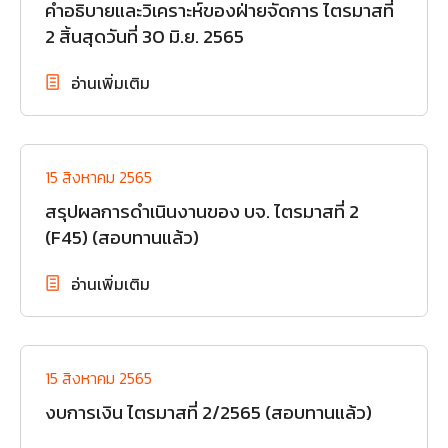
คำอธิบายและวิเคราะห์ของฝ่ายจัดการ ไตรมาสที่
2 สิ้นสุดวันที่ 30 มิ.ย. 2565
อ่านเพิ่มเติม
15 สิงหาคม 2565
สรุปผลการดำเนินงานของ บจ. ไตรมาสที่ 2
(F45) (สอบทานแล้ว)
อ่านเพิ่มเติม
15 สิงหาคม 2565
งบการเงิน ไตรมาสที่ 2/2565 (สอบทานแล้ว)