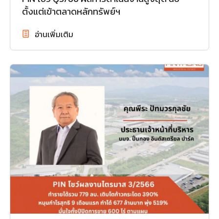
ตั้งแต่เข้าตลาดหลักทรัพย์ฯ
อ่านเพิ่มเติม