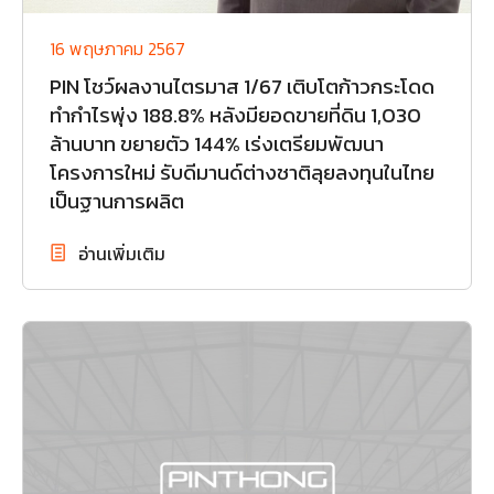
16 พฤษภาคม 2567
PIN โชว์ผลงานไตรมาส 1/67 เติบโตก้าวกระโดด
ทำกำไรพุ่ง 188.8% หลังมียอดขายที่ดิน 1,030
ล้านบาท ขยายตัว 144% เร่งเตรียมพัฒนา
โครงการใหม่ รับดีมานด์ต่างชาติลุยลงทุนในไทย
เป็นฐานการผลิต
อ่านเพิ่มเติม