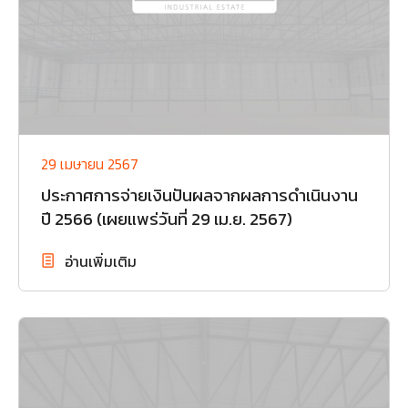
29 เมษายน 2567
ประกาศการจ่ายเงินปันผลจากผลการดำเนินงาน
ปี 2566 (เผยแพร่วันที่ 29 เม.ย. 2567)
อ่านเพิ่มเติม