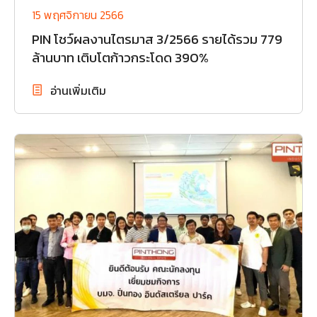
15 พฤศจิกายน 2566
PIN โชว์ผลงานไตรมาส 3/2566 รายได้รวม 779
ล้านบาท เติบโตก้าวกระโดด 390%
อ่านเพิ่มเติม