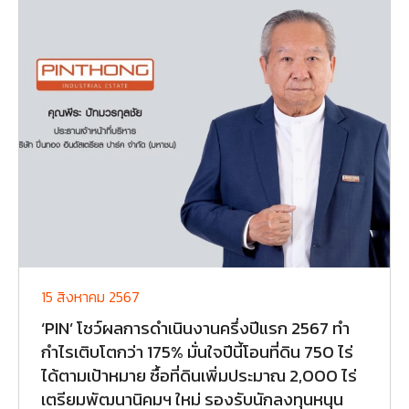
15 สิงหาคม 2567
‘PIN’ โชว์ผลการดำเนินงานครึ่งปีแรก 2567 ทำ
กำไรเติบโตกว่า 175% มั่นใจปีนี้โอนที่ดิน 750 ไร่
ได้ตามเป้าหมาย ซื้อที่ดินเพิ่มประมาณ 2,000 ไร่
เตรียมพัฒนานิคมฯ ใหม่ รองรับนักลงทุนหนุน