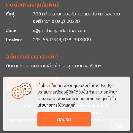
ติดต่อนักลงทุนสัมพันธ์
789 ม.1 ถ.สายหนองค้อ-แหลมฉบัง ต.หนองขาม
ที่อยู่:
อ.ศรีราชา จ.ชลบุรี 20230
ir@pinthongindustrial.com
อีเมล:
095-5642343, 038-348009
โทรศัพท์:
สมัครรับข่าวสารบริษัท
ติดตามข่าวสารความเคลื่อนไหวล่าสุดจากทาง
บริษัทฯ
สมัครรับข่าวสาร
เว็บไซต์นี้ใช้คุกกี้เพื่อวัตถุประสงค์ในการปรับปรุง
ประสบการณ์ของผู้ใช้ให้ดียิ่งขึ้น ท่านสามารถศึกษา
รายละเอียดเพิ่มเติมเกี่ยวกับประเภทของคุกกี้ได้ใน
นโยบายการใช้งานคุกกี้
ข้อกำหนดและเงื่อนไข
นโยบายความเป็นส่วนตัว
นโยบายการใช้คุกกี้
แผนผังเว็บไซต์
ยอมรับ
© สงวนลิขสิทธิ์ พ.ศ. 2569 บริษัท ปิ่นทอง อินดัสเตรียล ปาร์ค จำกัด (มหาชน)
Top